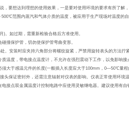
说，要想达到理想的使用效果，一是要对使用环境的要求有所了解
～500℃范围内蒸汽和气体介质的温度，被应用于生产现场对温度的
月)。如过期，需重新检验合格后方准使用。
碰撞保护管，切勿使保护管弯曲变形。
/4处。安装时应夹持六角部分将螺纹旋紧，严禁用旋转表头的方法拧
质温度，带电接点温度计，不允许在强烈震动下工作，以免影响接
于感温元件的长度(一般插入长度应大于100mm，0—50℃量程的
头保证密封外，还需注意辐射对仪表的影响。仪表正常使用环境温度为
电接点双金属温度计控制电路中应使用灵敏继电器。建议使用有自