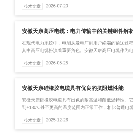
电缆存在本质区别。特种电缆是针对特定使用环境或特
2026-07-20
技术文章
品。与常规电缆相比，安徽天康特种电缆在材料选择、
差异。其导体可能采用镀银铜线或镍铬合金，绝缘层使
高温材料，护套则可能添加阻燃剂或防辐射成分。这种
普通电缆无法承受的工作条件。核心技术原理这类电缆...
安徽天康高压电缆：电力传输中的关键组件解
在现代电力系统中，电能从发电厂到用户终端的输送过
其中高压电缆扮演着重要角色。安徽天康高压电缆作为
其设计原理与应用价值值得关注。什么是高压电缆？高
2026-05-25
技术文章
级在1千伏以上电能的电缆产品。与普通低压电缆不同，
电场强度、更大的电流负荷以及更复杂的运行环境。安
中采用了多层绝缘结构，包括导体屏蔽层、绝缘层、绝
套等，这些层次共同确保电能传输的安全性与稳定性。...
安徽天康硅橡胶电缆具有优良的抗阻燃性能
安徽天康硅橡胶电缆具有出色的耐高温和耐低温特性。它能
到+180℃甚至更高的温度范围内正常工作，相比普通电
广，可适应更多特殊的工作环境，如钢铁冶炼、北极科
2025-12-26
技术文章
性能：硅橡胶材料具有良好的介电强度，能有效防止漏
了电力传输和信号传输的稳定性和可靠性，降低了电气