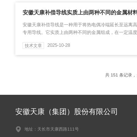
和弯曲性能：质地柔软，易于敷设和安装，并且允许较
移动或弯曲的场合，如电器仪表连接线、电机引接线...
安徽天康补偿导线实质上由两种不同的金属材
安徽天康补偿导线是一种用于将热电偶冷端延长至远离
专用导线。它实质上由两种不同的金属组成，在一定温
热电偶的热电性质基本相同。当用补偿导线与热电偶的
2025-10-28
技术文章
输出的温度信号传输到数十米外的控制室，进而传递给
准确传递：在实际应用中，由于热电偶产生的热电动势
导线会导致信号衰减和干扰增加。而补偿导线能够保证
产生的微弱电势差准确地传输出来，确保测量结果的准...
共 151 条记录，
安徽天康（集团）股份有限公司
地址：天长市天康西路111号