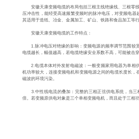
安徽天康变频电缆的布局包括三根主线绝缘线、三根零线绝
压冲击性，能经受高速频繁变频时的脉冲电压，对变频电器
其适用于造纸、冶金、金属加工、矿山、铁路和食品加工等
安徽天康变频电缆的工作特点：
1.脉冲电压对绝缘的影响：变频电源的频率调节范围较宽
电缆越长，幅值越高，若电缆绝缘安全系数不高，可能被击
2.电缆本体对外发射电磁波：一般变频家用电器为单相供
机功率较大，连接变频电机和变频电源之间的电缆长度长，
磁波的环境污染。
3.中性线电流的叠加：完整的三相正弦供电系统，当三相
倍。若变频原供电对象是三个单相变频电机，而且处于三相