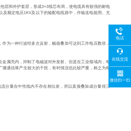
层和外护套层，形成3+3线芯布局，使电缆具有较强的耐电
及额定电压1KV及以下的输配电线路中，作输送电能用。尤
电话
，作为一种行波经多次反射，幅值叠加可达到工作电压数倍，
在线交流
在金属壳内，抑制了电磁波对外发射。但是在工业领域内，电
广播通信将产生较大的干扰，有时情况也比较严重，称之为电
微信扫一扫
电流分量在中性线内不存在相位差，所以直接叠加成分量得三