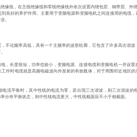
缘线，在主线绝缘线和零线绝缘线外依次设置内绕包层、铜带层、外绕包
起到良好的养护作用。主要用于变频电源和变频电机之间连接用的电缆，以
行业。
，不论频率高低，具有一个主频率的波形轮廓，它包含了许多高次谐波
穿。
电，长度很短，功率也较小，变频电源、连接电缆和变频电机一并设置
在工作时电缆就是高频电磁波向外发射的有效载体，对于周围邻近地区的
电流平衡时，其中性线的电流为零，若出现三次谐波，则三次谐波的
功率分布平衡状态，则中性线电流更大，中性线截面应不小于相截面。