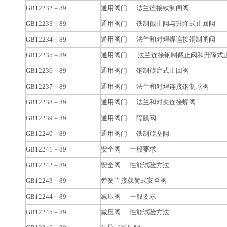
GB12232－89
通用阀门 法兰连接铁制闸阀
GB12233－89
通用阀门 铁制截止阀与升降式止回阀
GB12234－89
通用阀门 法兰和对焊焊连接铜制闸阀
GB12235－89
通用阀门 法兰连接钢制截止阀和升降式
GB12236－89
通用阀门 钢制旋启式止回阀
GB12237－89
通用阀门 法兰和对焊连接钢制球阀
GB12238－89
通用阀门 法兰和对夹连接蝶阀
GB12239－89
通用阀门 隔膜阀
GB12240－89
通用阀门 铁制旋塞阀
GB12241－89
安全阀 一般要求
GB12242－89
安全阀 性能试验方法
GB12243－89
弹簧直接载荷式安全阀
GB12244－89
减压阀 一般要求
GB12245－89
减压阀 性能试验方法