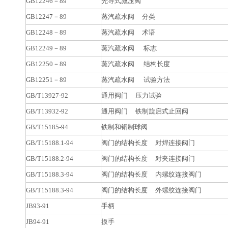
GB12246－89
先导式减压阀
GB12247－89
蒸汽疏水阀 分类
GB12248－89
蒸汽疏水阀 术语
GB12249－89
蒸汽疏水阀 标志
GB12250－89
蒸汽疏水阀 结构长度
GB12251－89
蒸汽疏水阀 试验方法
GB/T13927-92
通用阀门 压力试验
GB/T13932-92
通用阀门 铁制旋启式止回阀
GB/T15185-94
铁制和铜制球阀
GB/T15188.1-94
阀门的结构长度 对焊连接阀门
GB/T15188.2-94
阀门的结构长度 对夹连接阀门
GB/T15188.3-94
阀门的结构长度 内螺纹连接阀门
GB/T15188.3-94
阀门的结构长度 外螺纹连接阀门
JB93-91
手柄
JB94-91
扳手