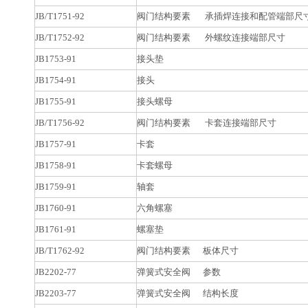
JB/T1751-92
阀门结构要素 承插焊连接和配管端部尺
JB/T1752-92
阀门结构要素 外螺纹连接端部尺寸
JB1753-91
接头垫
JB1754-91
接头
JB1755-91
接头螺母
JB/T1756-92
阀门结构要素 卡套连接端部尺寸
JB1757-91
卡套
JB1758-91
卡套螺母
JB1759-91
轴套
JB1760-91
六角螺塞
JB1761-91
螺塞垫
JB/T1762-92
阀门结构要素 板体尺寸
JB2202-77
弹簧式安全阀 参数
JB2203-77
弹簧式安全阀 结构长度