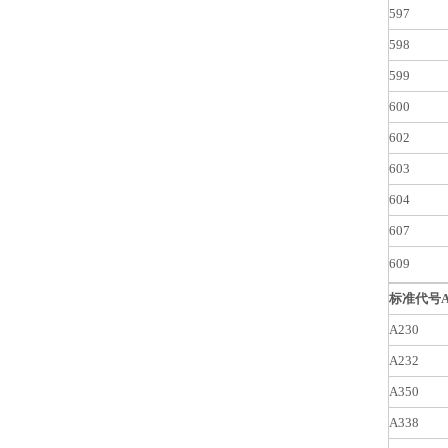
597
598
599
600
602
603
604
607
609
标准代号A
A230
A232
A350
A338