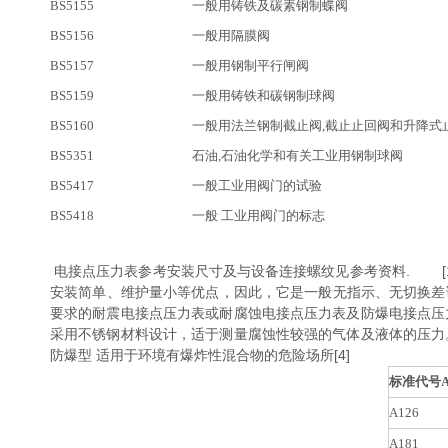
BS5155
一般用铸铁及碳素钢制蝶阀
BS5156
一般用隔膜阀
BS5157
一般用钢制平行闸阀
BS5159
一般用铸铁和碳钢制球阀
BS5160
一般用法兰钢制截止阀,截止止回阀和升降式
BS5351
石油,石油化学和有关工业用钢制球阀
BS5417
一般工业用阀门的试验
BS5418
一般 工业用阀门的标志
电接点压力表参考安装尺寸及与设备连接螺纹见参考资料. [
安装简单、维护量小等优点，因此，它是一般无指示、无切换差
要求的耐震电接点压力表或耐腐蚀电接点压力表及防爆电接点
采用不锈钢材料设计，适于测量腐蚀性较强的气体及液体的压
防爆型 适用于环境有爆炸性混合物的危险场所[4]
标准代号A
A126
A181