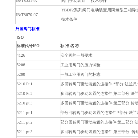
JB/T8531-97
阀门手动装置 技术条件
YBDF2系列阀门电动装置用隔爆型三相异
JB/T8670-97
技术条件
外国阀门标准
ISO
标准代号ISO
标 准 名 称
4126
安全阀的一般要求
5208
工业用阀门的压力试验
5209
一般工业用阀门的标志
5210 Pt.1
多回转阀门驱动装置的连接件 *部分:法兰尺
5210 Pt.2
多回转阀门驱动装置的连接件 第二部分:法
5210 pt.3
多回转阀门驱动装置的连接件 第三部分:传
5211 pt.1
部分回转阀门驱动装置的连接件 *部分:法兰
5211 pt.2
部分回转阀门驱动装置的连接件 第二部分:
5211 pt.3
多回转阀门驱动装置的连接件 第三部分: 传