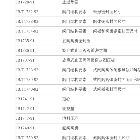
JB1728-91
止退垫圈
JB/T1732-92
阀门结构要素 锥形密封面尺寸
JB/T1733-92
阀门结构要素 阀体铜密封面尺寸
JB/T1734-92
阀门结构要素 闸板和阀瓣铜密封面尺寸
JB1735-91
底阀阀瓣密封圈
JB1736-91
旋启式止回阀阀瓣密封圈
JB1737-91
旋启式止回阀阀瓣密封圈压板
JB/T1738-92
阀门结构要素 式闸阀阀体闸板导轨和导
JB/T1739-92
阀门结构要素 式闸阀阀体密封面间距和
JB/T1740-92
阀门结构要素 式闸板密封面尺寸
JB1741-91
顶心
JB1742-91
调整垫
JB1747-91
填料压环
JB1749-91
氨阀阀瓣
JB/T1750-92
阀门结构要素 氨阀阀体密封面尺寸