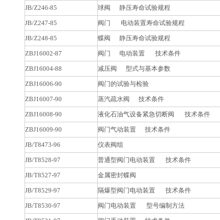
JB/Z246-85
球阀 静压寿命试验规程
JB/Z247-85
阀门 电动装置寿命试验规程
JB/Z248-85
蝶阀 静压寿命试验规程
ZBJ16002-87
阀门 电动装置 技术条件
ZBJ16004-88
减压阀 型式与基本参数
ZBJ16006-90
阀门的试验与检验
ZBJ16007-90
蒸汽疏水阀 技术条件
ZBJ16008-90
液化石油气设备紧急切断阀 技术条件
ZBJ16009-90
阀门气动装置 技术条件
JB/T8473-96
仪表阀组
JB/T8528-97
普通型阀门电动装置 技术条件
JB/T8527-97
金属密封蝶阀
JB/T8529-97
隔爆型阀门电动装置 技术条件
JB/T8530-97
阀门电动装置 型号编制方法