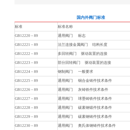
国内外阀门标准
标准
标准名称
GB12220－89
通用阀门 标志
GB12221－89
法兰连接金属阀门 结构长度
GB12222－89
多回转阀门 驱动装置的连接
GB12223－89
部分回转阀门 驱动装置的连接
GB12224－89
钢制阀门 一般要求
GB12225－89
通用阀门 铜合金铸件技术条件
GB12226－89
通用阀门 灰铸铁件技术条件
GB12227－89
通用阀门 球墨铸铁件技术条件
GB12228－89
通用阀门 碳素钢锻件技术条件
GB12229－89
通用阀门 碳素钢铸件技术条件
GB12230－89
通用阀门 奥氏体钢铸件技术条件