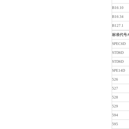
B16.10
B16.34
B127.1
标准代号A
SPEC6D
STD6D
STD6D
SPE14D
526
527
528
529
594
595