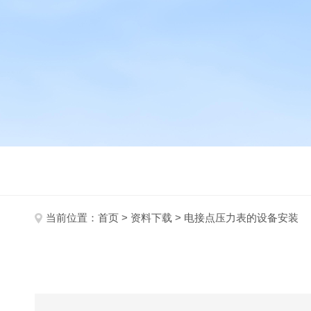
当前位置：
首页
>
资料下载
> 电接点压力表的设备安装