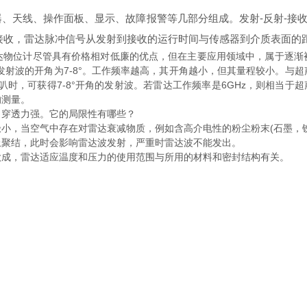
、天线、操作面板、显示、故障报警等几部分组成。发射-反射-接
线接收，雷达脉冲信号从发射到接收的运行时间与传感器到介质表面的
位计尽管具有价格相对低廉的优点，但在主要应用领域中，属于逐渐
时发射波的开角为7-8°。工作频率越高，其开角越小，但其量程较小。
喇叭时，可获得7-8°开角的发射波。若雷达工作频率是6GHz，则相当于超
的测量。
穿透力强。它的局限性有哪些？
，当空气中存在对雷达衰减物质，例如含高介电性的粉尘粉末(石墨，铁
聚结，此时会影响雷达波发射，严重时雷达波不能发出。
成，雷达适应温度和压力的使用范围与所用的材料和密封结构有关。