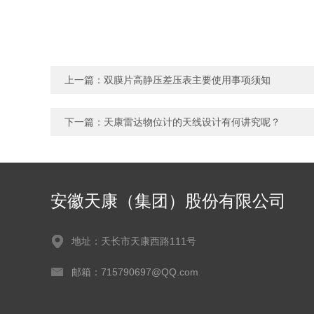
上一篇：
双膜片高静压差压表主要使用事项须知
下一篇：
天康雷达物位计的天线设计有何讲究呢？
安徽天康（集团）股份有限公司
地址：天长市天康西路111号
邮箱：715790697@QQ.com