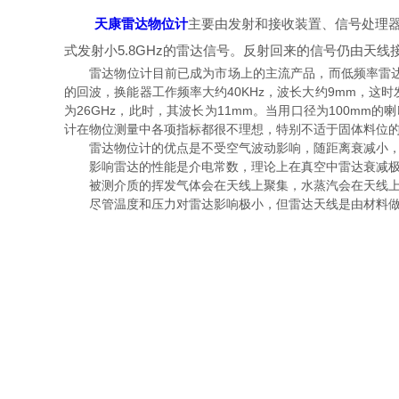
天康雷达物位计
主要由发射和接收装置、信号处理器
式发射小5.8GHz的雷达信号。反射回来的信号仍由天
雷达物位计目前已成为市场上的主流产品，而低频率雷达物
的回波，换能器工作频率大约40KHz，波长大约9mm，这
为26GHz，此时，其波长为11mm。当用口径为100mm的
计在物位测量中各项指标都很不理想，特别不适于固体料位
雷达物位计的优点是不受空气波动影响，随距离衰减小，
影响雷达的性能是介电常数，理论上在真空中雷达衰减极小
被测介质的挥发气体会在天线上聚集，水蒸汽会在天线上
尽管温度和压力对雷达影响极小，但雷达天线是由材料做