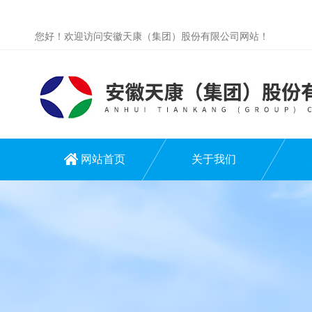
您好！欢迎访问安徽天康（集团）股份有限公司网站！
网站首页
关于我们