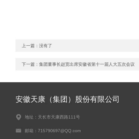
上一篇：没有了
下一篇：
集团董事长赵宽出席安徽省第十一届人大五次会议
安徽天康（集团）股份有限公司
地址：天长市天康西路111号
邮箱：715790697@QQ.com