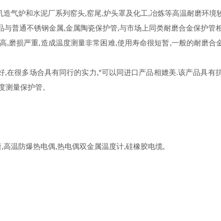
造气炉和水泥厂系列窑头,窑尾,炉头罩及化工,冶炼等高温耐磨环境
普通不锈钢金属,金属陶瓷保护管,与市场上同类耐磨合金保护管相比,
磨损严重,造成温度测量非常困难,使用寿命很短暂,一般的耐磨合金只有
在很多场合具有同行的实力,*可以同进口产品相媲美.该产品具有抗振,
温度测量保护管。
高温防爆热电偶,热电偶双金属温度计,硅橡胶电缆,