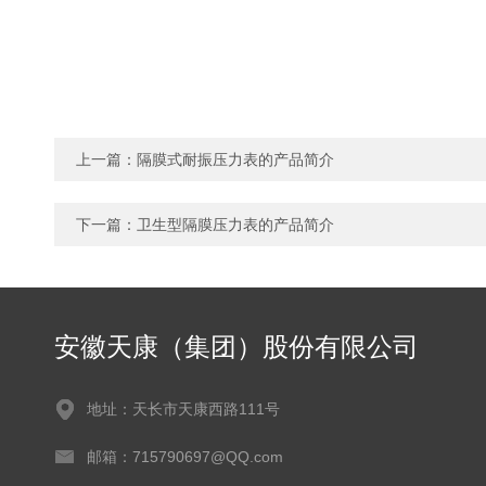
上一篇：
隔膜式耐振压力表的产品简介
下一篇：
卫生型隔膜压力表的产品简介
安徽天康（集团）股份有限公司
地址：天长市天康西路111号
邮箱：715790697@QQ.com