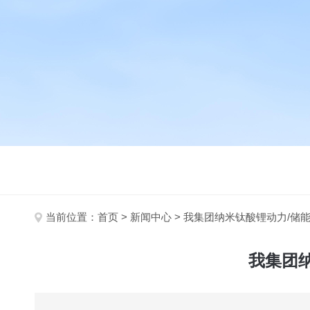
当前位置：
首页
>
新闻中心
> 我集团纳米钛酸锂动力/储
我集团