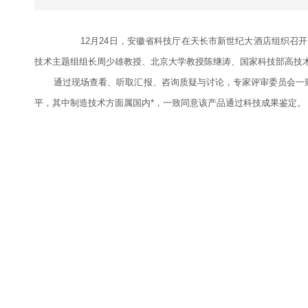
12月24日，安徽省科技厅在天长市新世纪大酒店组织召开了安
技术主题组组长周少雄教授、北京大学教授陈继涛、国家科技部高技
通过现场查看、听取汇报、咨询质疑与讨论，专家评审委员会一致认
平，其中制造技术方面属国内*，一致同意该产品通过科技成果鉴定。