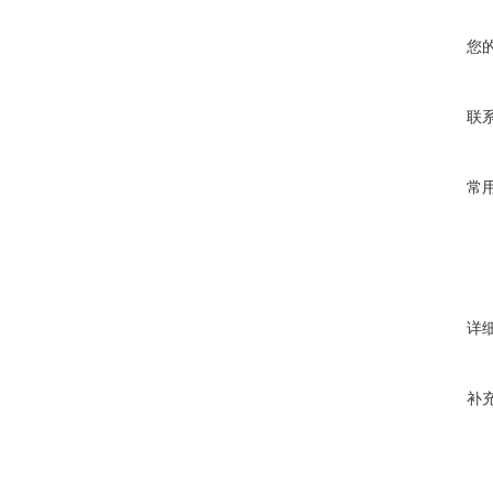
您
联
常
详
补