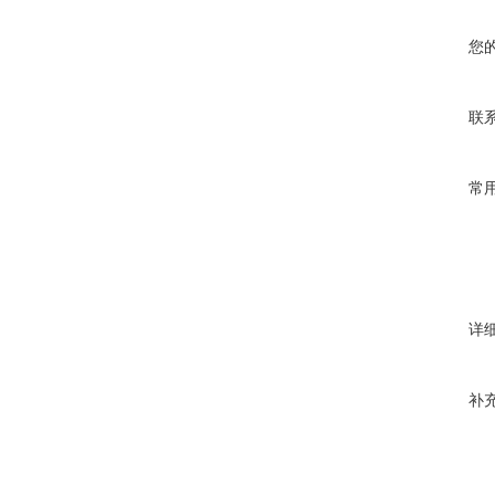
您
联
常
详
补