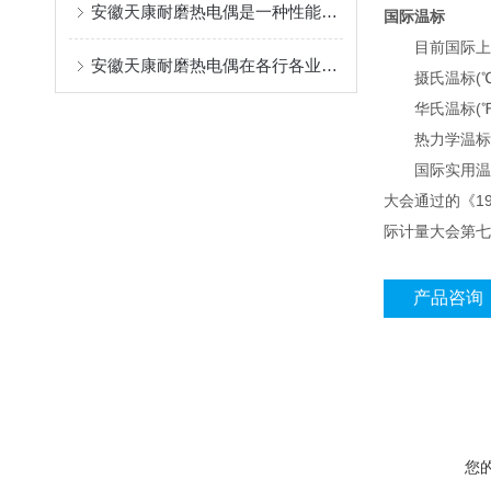
安徽天康耐磨热电偶是一种性能优良、稳定可靠的工业测温元件
国际温标
目前国际上用
安徽天康耐磨热电偶在各行各业的生产过程中起着重要作用
摄氏温标(℃)
华氏温标(℉)
热力学温标(符
国际实用温标是
大会通过的《19
际计量大会第七号
产品咨询
您