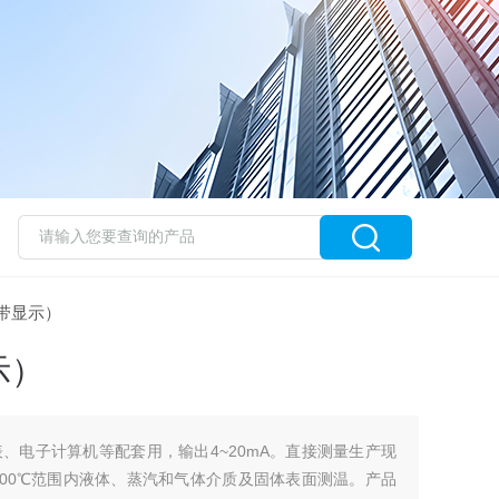
（带显示）
示）
、电子计算机等配套用，输出4~20mA。直接测量生产现
1300℃范围内液体、蒸汽和气体介质及固体表面测温。产品