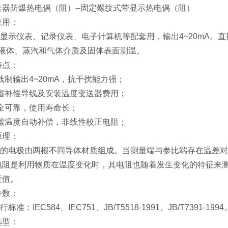
送器防爆热电偶（阻）--固定螺纹式带显示热电偶（阻）
应用：
仪表、记录仪表、电子计算机等配套用，输出4~20mA。直接测
内液体、蒸汽和气体介质及固体表面测温。
特点：
制输出4~20mA，抗干扰能力强；
补偿导线及安装温度变送器费用；
可靠，使用寿命长；
温度自动补偿，非线性校正电阻；
原理：
电极由两根不同导体材质组成。当测量端与参比端存在温差对
电阻是利用物质在温度变化时，其电阻也随着发生变化的特征来
度值。
参数：
IEC584、IEC751、JB/T5518-1991、JB/T7391-1994
选型：