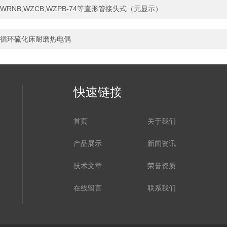
WRNB,WZCB,WZPB-74等直形管接头式（无显示）
循环硫化床耐磨热电偶
快速链接
首页
关于我们
产品展示
新闻资讯
技术文章
荣誉资质
在线留言
联系我们