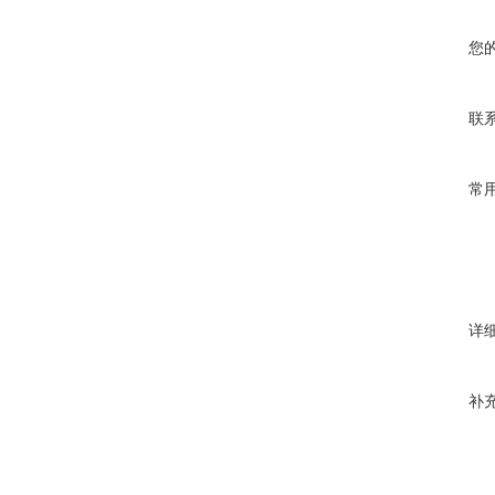
您
联
常
详
补