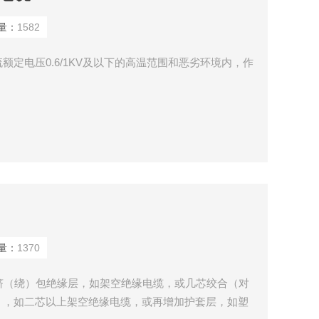
量：
1582
定电压0.6/1KV及以下的高温范围和恶劣环境内，作
量：
1370
挤（绕）包绝缘层，如架空绝缘电缆，或几芯绞合（对
），如二芯以上架空绝缘电缆，或再增加护套层，如塑