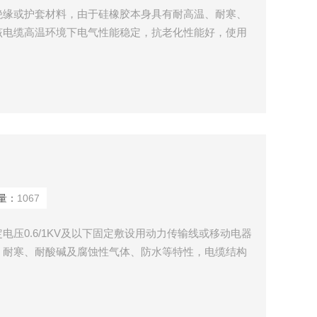
绝缘或护套材料，由于硅橡胶本身具有耐高温、耐寒、
该电缆高温环境下电气性能稳定，抗老化性能好，使用
具有抗拉、耐热、防腐等特殊要求的行车、台车、传输
输线及控制、照明、通讯线路，本产品已广泛应用于冶
行业。
量：
1067
压0.6/1KV及以下固定敷设用动力传输线或移动电器
、耐寒、耐酸碱及腐蚀性气体、防水等特性，电缆结构
境下电气性能稳定，抗老化性能突出，使用寿命长，广泛
汽车制造等行业。