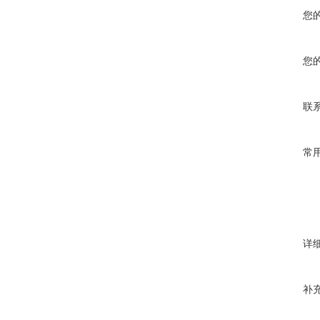
您
您
联
常
详
补