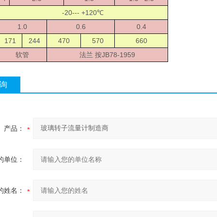
-20--- +120℃
1.0
0.6
0.4
171
244
470
570
660
软管
法兰 按JB78-1959
询
产品：
的单位：
的姓名：