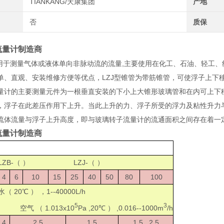
TIANKANG/天康集团
产地
否
质保
流量计制造商
于测量气体或液体单向非脉动流的流量,主要使用在化工、石油、轻工、
单、直观、安装维修方便等优点，LZJ型锥管为带筋锥管，可使浮子上下
量计的主要测量元件为一根垂直安装的下小上大锥形玻璃管和在内可上下
，浮子在此差压作用下上升。当此上升的力、浮子所受的浮力及粘性升力
流体流量与浮子上升高度，即与玻璃转子流量计的流通面积之间存在着一
流量计制造商
LZB-（ ） LZJ-（ ）
4
6
10
15
25
40
50
80
100
水（ 20℃ ） ，1--40000L/h
5
3
空气 （ 1.013x10
Pa ,20℃ ） ,0.016--1000m
/h
4
2.5
1.5
1.5 2.5