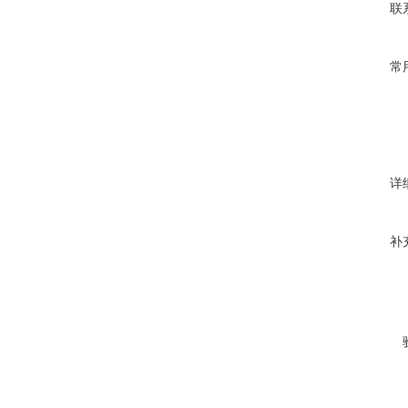
联
常
详
补