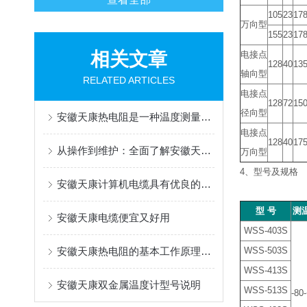
105
23
17
万向型
155
23
17
相关文章
电接点
128
40
13
轴向型
RELATED ARTICLES
电接点
128
72
15
径向型
安徽天康热电阻是一种温度测量型传感器
电接点
128
40
17
从操作到维护：全面了解安徽天康计算机电缆！
万向型
4、型号及规格
安徽天康计算机电缆具有优良的导电性能
型 号
测
安徽天康电缆便宜又好用
WSS-403S
安徽天康热电阻的基本工作原理解析
WSS-503S
WSS-413S
安徽天康双金属温度计型号说明
WSS-513S
-8