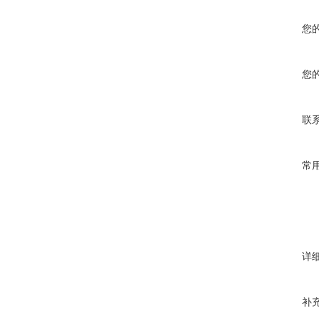
您
您
联
常
详
补